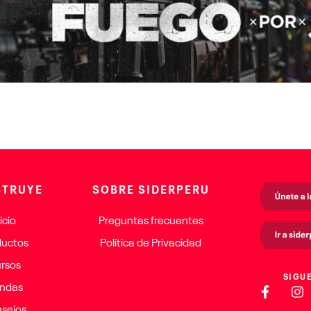
TRUYE
SOBRE SIDERPERU
icio
Preguntas frecuentes
ductos
Política de Privacidad
rsos
SIGU
endas
sejos