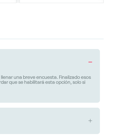
y llenar una breve encuesta. Finalizado esos
r que se habilitará esta opción, solo si
uentas con tres intentos. Es obligatorio el