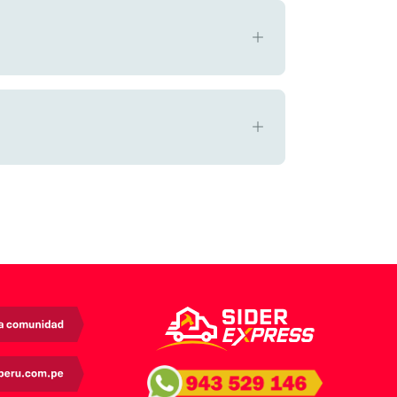
aso, hayas aprobado el examen y no puedas
.
n la firma de aprobación de SIDERPERU y del