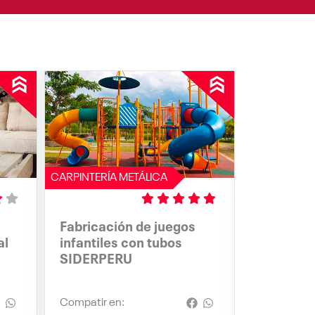
CARPINTERÍA METÁLICA
CARPINTERÍA
(*)
(*)
(*)
(*)
(*)
Fabricación de juegos
Fabricaci
al
infantiles con tubos
con perf
SIDERPERU
Compatir en:
Compatir e