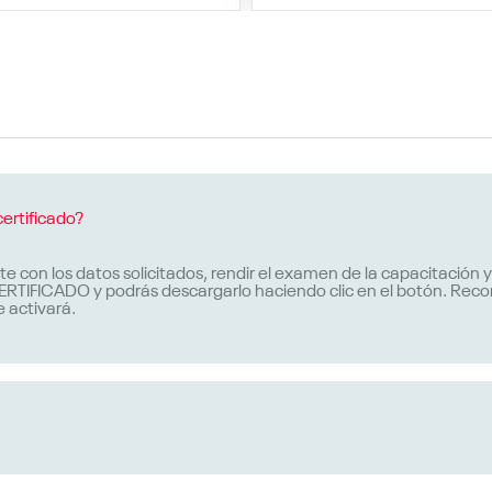
certificado?
te con los datos solicitados, rendir el examen de la capacitación 
IFICADO y podrás descargarlo haciendo clic en el botón. Recorda
 activará.
reguntas de opción múltiple. Debes aprobar mínimo 3 preguntas y c