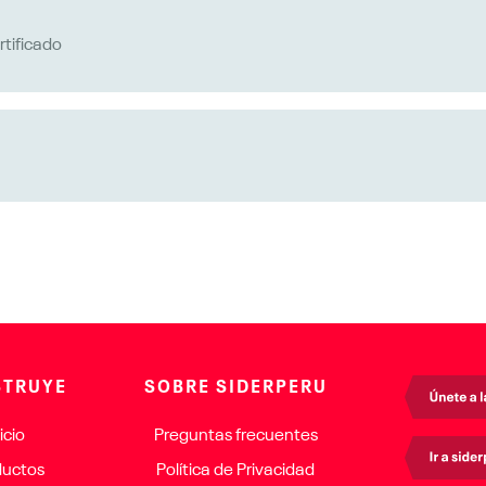
rtificado.
rtificado
argar el certificado. Recordar que cuentas con 2 intentos. En c
ribiéndonos por WhatsApp al 943750864. Solo envío de mensajes
 y aprobación del interesado en la capacitación, el cual cuenta co
TRUYE
SOBRE SIDERPERU
icio
Preguntas frecuentes
ductos
Política de Privacidad