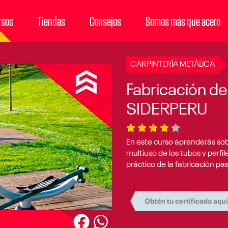
rsos
Tiendas
Consejos
Somos más que acero
CARPINTERÍA METÁLICA
Fabricación d
SIDERPERU
(*)
(*)
(*)
(*)
( )
En este curso aprenderás sob
multiuso de los tubos y perfi
práctico de la fabricación p