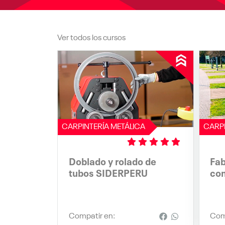
Ver todos los cursos
CARPINTERÍA METÁLICA
CARPI
(*)
(*)
(*)
(*)
(*)
Doblado y rolado de
Fab
tubos SIDERPERU
co
Compatir en:
Com