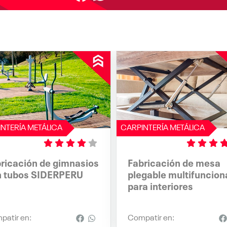
NTERÍA METÁLICA
CARPINTERÍA METÁLICA
(*)
(*)
(*)
(*)
( )
(*)
(*)
(*)
(*)
( )
ricación de gimnasios
Fabricación de mesa
n tubos SIDERPERU
plegable multifuncion
para interiores
patir en:
Compatir en: