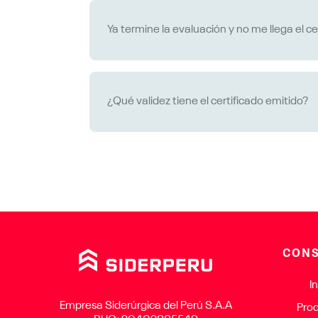
llenado de la encuesta para descargar el ce
Ya termine la evaluación y no me llega el ce
Si desaprobaste el examen, no podrás desc
descargar. Comunícate con nosotros, esc
¿Qué validez tiene el certificado emitido?
Nuestro certificado valida la participación
expositor.
CONS
In
Empresa Siderúrgica del Perú S.A.A
Pro